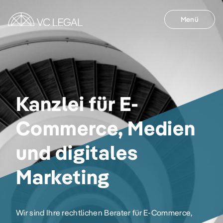
Menü
Kanzlei für E-
Commerce, Medien
und digitales
Marketing
Wir sind Ihre rechtlichen Berater für E-Commerce,