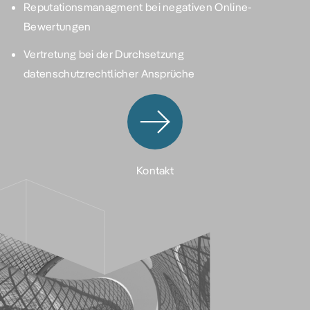
Reputationsmanagment bei negativen Online-
Bewertungen
Vertretung bei der Durchsetzung
datenschutzrechtlicher Ansprüche
Kontakt