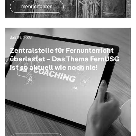
mehr erfahren
Juli 29, 2025
Zentralstelle für Fernunterricht
überlastet – Das Thema FernUSG
ist so aktuell wie noch nie!