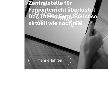
Zentralstelle für
Fernunterricht überlastet –
Das Thema FernUSG ist so
aktuell wie noch nie!
mehr erfahren