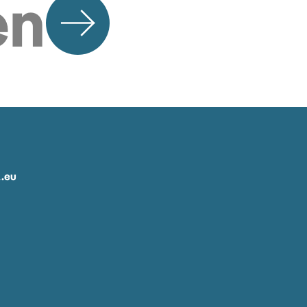
en
.eu