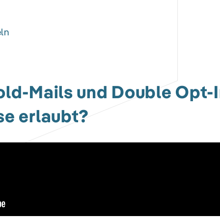
eln
old-Mails und Double Opt-In
se erlaubt?