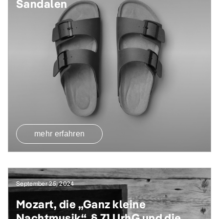
Sandalen
mehr erfahren
September 25, 2024
Mozart, die „Ganz kleine
Nachtmusik“, § 71 UrhG und die